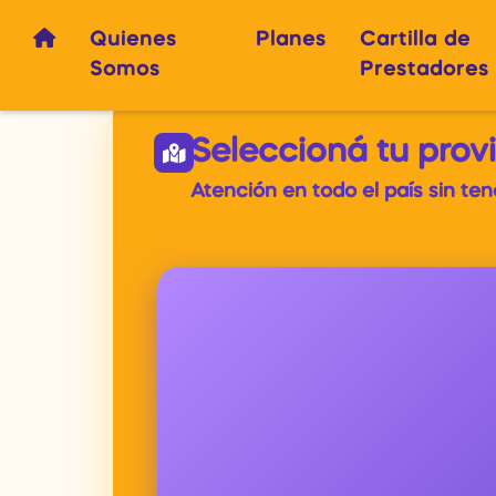
Quienes
Planes
Cartilla de
Somos
Prestadores
Seleccioná tu prov
Atención en todo el país sin te